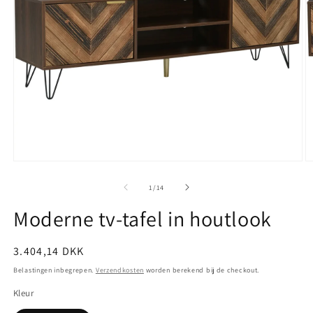
Media
M
1
2
openen
o
van
1
/
14
in
in
modaal
m
Moderne tv-tafel in houtlook
Normale
3.404,14 DKK
prijs
Belastingen inbegrepen.
Verzendkosten
worden berekend bij de checkout.
Kleur