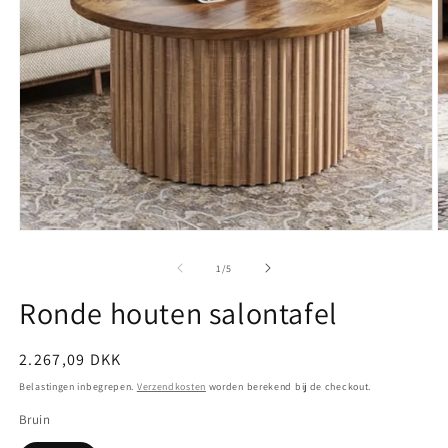
Media
M
1
2
openen
o
van
1
/
5
in
in
modaal
m
Ronde houten salontafel
Normale
2.267,09 DKK
prijs
Belastingen inbegrepen.
Verzendkosten
worden berekend bij de checkout.
Bruin