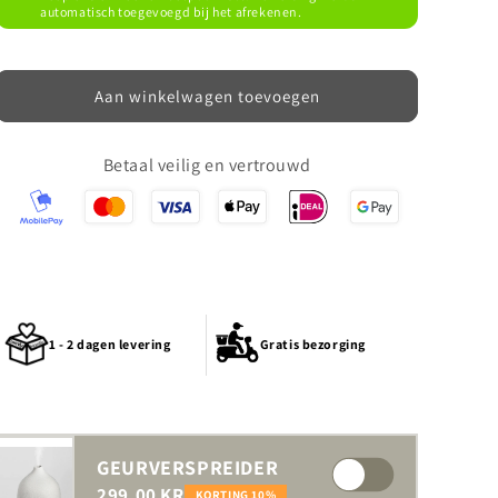
automatisch toegevoegd bij het afrekenen.
Aan winkelwagen toevoegen
Betaal veilig en vertrouwd
1 - 2 dagen levering
Gratis bezorging
GEURVERSPREIDER
299,00 KR
KORTING 10%