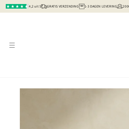
Meteen
naar de
4,2 uit 5
GRATIS VERZENDING
1-3 DAGEN LEVERING
200
content
Ga direct naar
productinformatie