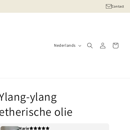
Contact
T
Inloggen
Winkelwagen
Nederlands
a
a
l
Ylang-ylang
etherische olie
Marie