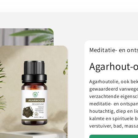
Meditatie- en on
Agarhout-o
Agarhoutolie, ook be
gewaardeerd vanwege 
verzachtende eigensc
meditatie- en ontspa
houtachtig, diep en li
kalmte en spirituele 
verstuiver, bad, massa