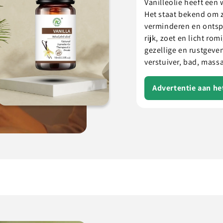
Vanilleolie heeft een
Het staat bekend om z
verminderen en ontsp
rijk, zoet en licht ro
gezellige en rustgeven
verstuiver, bad, massa
Advertentie aan h