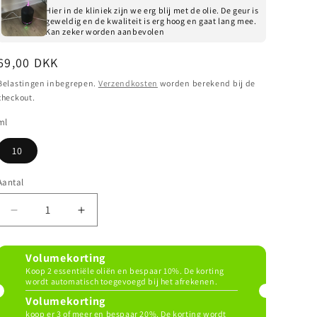
Hier in de kliniek zijn we erg blij met de olie. De geur is
geweldig en de kwaliteit is erg hoog en gaat lang mee.
Kan zeker worden aanbevolen
Normale
69,00 DKK
prijs
Belastingen inbegrepen.
Verzendkosten
worden berekend bij de
checkout.
ml
10
Aantal
Aantal
Aantal
verlagen
verhogen
voor
voor
Volumekorting
Ylang-
Ylang-
Koop 2 essentiële oliën en bespaar 10%. De korting
ylang
ylang
wordt automatisch toegevoegd bij het afrekenen.
etherische
etherische
Volumekorting
olie
olie
koop er 3 of meer en bespaar 20%. De korting wordt