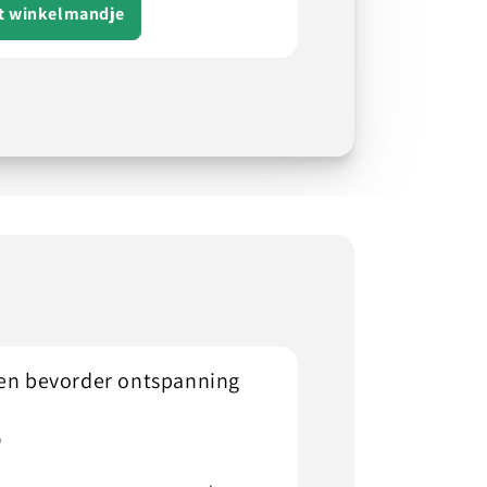
et winkelmandje
 en bevorder ontspanning
e